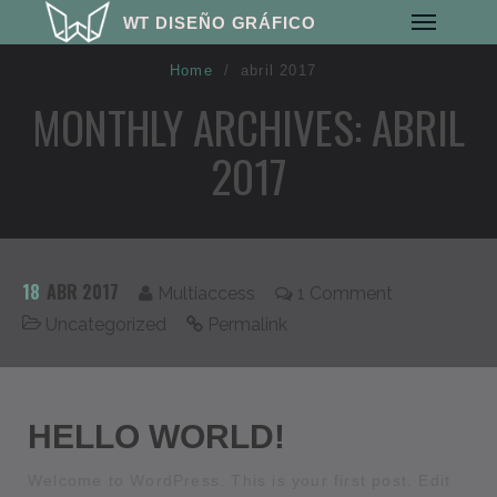
WT DISEÑO GRÁFICO
Home
/
abril 2017
MONTHLY ARCHIVES: ABRIL
2017
Web
Redes
18
ABR 2017
Multiaccess
1 Comment
Vídeo
Fotografía
Uncategorized
Permalink
3D
Sonido
Impresión
HELLO WORLD!
Clientes
Welcome to WordPress. This is your first post. Edit