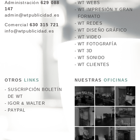
Administración
629 088
WT WEBS
147
WT IMPRESIÓN Y GRAN
admin@wtpublicidad.es
FORMATO
WT REDES
Comercial
630 315 721
WT DISEÑO GRÁFICO
info@wtpublicidad.es
WT VIDEO
WT FOTOGRAFÍA
WT 3D
WT SONIDO
WT CLIENTES
OTROS
LINKS
NUESTRAS
OFICINAS
SUSCRIPCIÓN BOLETÍN
DE WT
IGOR & WALTER
PAYPAL