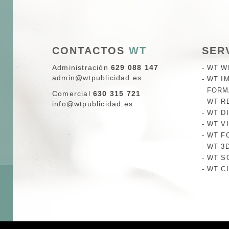
CONTACTOS
WT
SER
Administración
629 088 147
WT W
admin@wtpublicidad.es
WT I
FORM
Comercial
630 315 721
WT R
info@wtpublicidad.es
WT D
WT V
WT F
WT 3
WT S
WT C