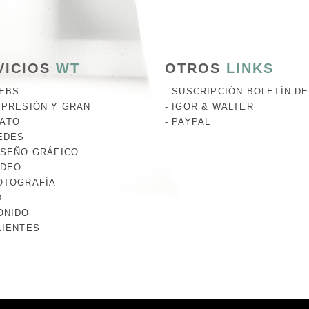
VICIOS
WT
OTROS
LINKS
EBS
SUSCRIPCIÓN BOLETÍN D
MPRESIÓN Y GRAN
IGOR & WALTER
ATO
PAYPAL
EDES
ISEÑO GRÁFICO
IDEO
OTOGRAFÍA
D
ONIDO
LIENTES