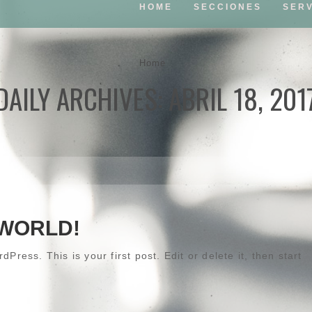
HOME
SECCIONES
SERV
Home
DAILY ARCHIVES: ABRIL 18, 201
WORLD!
ress. This is your first post. Edit or delete it, then start